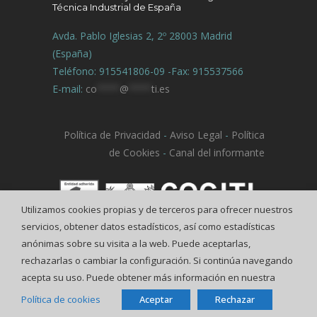
Técnica Industrial de España
Avda. Pablo Iglesias 2, 2º 28003 Madrid
(España)
Teléfono: 915541806-09 -Fax: 915537566
E-mail:
co
****
@
****
ti.es
Política de Privacidad
-
Aviso Legal
-
Política
de Cookies
-
Canal del informante
Utilizamos cookies propias y de terceros para ofrecer nuestros
servicios, obtener datos estadísticos, así como estadísticas
anónimas sobre su visita a la web. Puede aceptarlas,
rechazarlas o cambiar la configuración. Si continúa navegando
acepta su uso. Puede obtener más información en nuestra
Política de cookies
Aceptar
Rechazar
© COGITI