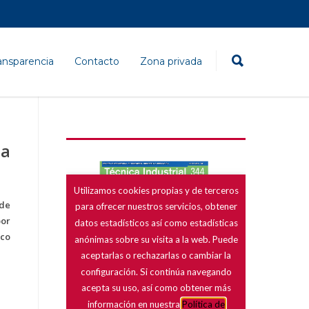
ansparencia
Contacto
Zona privada
la
 de
por
sco