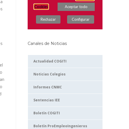
da
os
es
Canales de Noticias
Actualidad COGITI
el
to
Noticias Colegios
zan
ro
Informes CNMC
d
Sentencias IEE
Boletín COGITI
Boletín ProEmpleoIngenieros