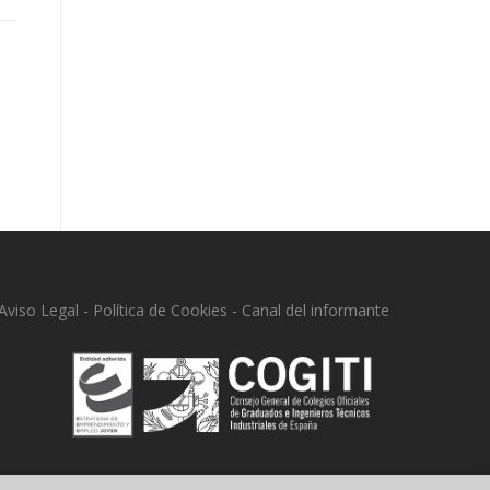
Aviso Legal
-
Política de Cookies
-
Canal del informante