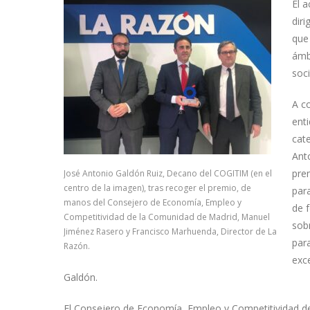
El 
diri
que 
ámb
soc
A co
ent
cate
Ant
pre
José Antonio Galdón Ruiz, Decano del COGITIM (en el
centro de la imagen), tras recoger el premio, de
para
manos del Consejero de Economía, Empleo y
de 
Competitividad de la Comunidad de Madrid, Manuel
sob
Jiménez Rasero y Francisco Marhuenda, Director de La
par
Razón.
exc
Galdón.
El Consejero de Economía, Empleo y Competitividad d