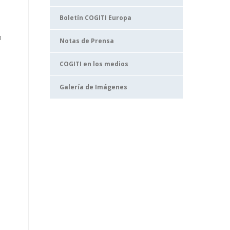
Boletín COGITI Europa
n
Notas de Prensa
COGITI en los medios
Galería de Imágenes