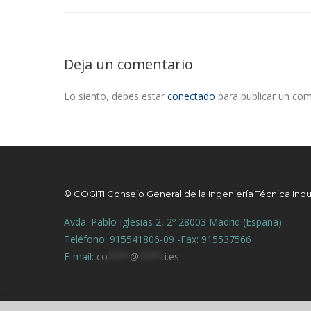
Deja un comentario
Lo siento, debes estar
conectado
para publicar un com
© COGITI Consejo General de la Ingeniería Técnica Indu
Avda. Pablo Iglesias 2, 2º 28003 Madrid (España)
Teléfono: 915541806-09 -Fax: 915537566
E-mail:
co
****
@
****
ti.es