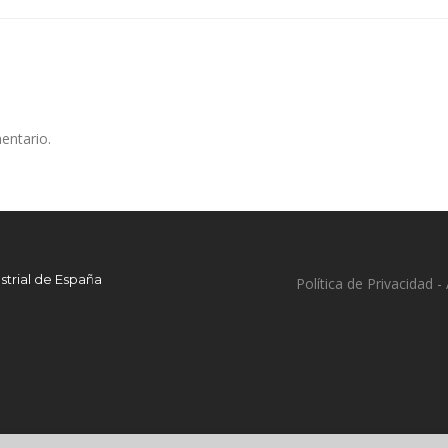
entario.
strial de España
Política de Privacidad
-