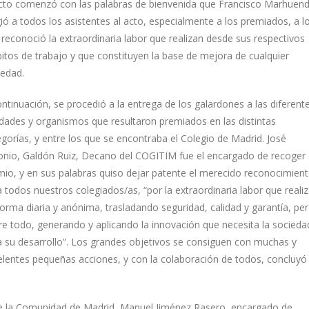
acto comenzó con las palabras de bienvenida que Francisco Marhuen
gió a todos los asistentes al acto, especialmente a los premiados, a l
reconoció la extraordinaria labor que realizan desde sus respectivos
itos de trabajo y que constituyen la base de mejora de cualquier
iedad.
ntinuación, se procedió a la entrega de los galardones a las diferent
idades y organismos que resultaron premiados en las distintas
gorías, y entre los que se encontraba el Colegio de Madrid. José
onio, Galdón Ruiz, Decano del COGITIM fue el encargado de recoger 
mio, y en sus palabras quiso dejar patente el merecido reconocimien
 todos nuestros colegiados/as, “por la extraordinaria labor que reali
forma diaria y anónima, trasladando seguridad, calidad y garantía, pe
re todo, generando y aplicando la innovación que necesita la socieda
a su desarrollo”. Los grandes objetivos se consiguen con muchas y
elentes pequeñas acciones, y con la colaboración de todos, concluyó
e la Comunidad de Madrid, Manuel Jiménez Rasero, encargado de