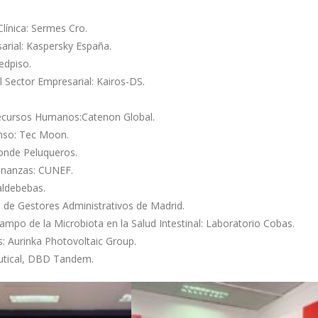
Clínica: Sermes Cro.
rial: Kaspersky España.
edpiso.
 Sector Empresarial: Kairos-DS.
ecursos Humanos:Catenon Global.
nso: Tec Moon.
Conde Peluqueros.
Finanzas: CUNEF.
aldebebas.
al de Gestores Administrativos de Madrid.
ampo de la Microbiota en la Salud Intestinal: Laboratorio Cobas.
s: Aurinka Photovoltaic Group.
utical, DBD Tandem.