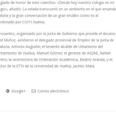
egiado de honor de este colectivo. «Desde hoy vuestro colegio es mi
egio», añadió. La velada transcurrió en un ambiente en el que emana
iduría y la gran conversación de un gran erudito como es el
ardonado por COITI Huelva.
encuentro, organizado por la Junta de Gobierno que preside el decano
id Muñoz, asistieron el delegado provincial de Empleo de la Junta de
alucía, Antonio Augustín; el teniente alcalde de Urbanismo del
ntamiento de Huelva, Manuel Gómez; el gerente de AIQBE, Rafael
ero; la vicerrectora de Ordenación Académica, Beatriz Aranda, y el
ctor de la ETSI de la Universidad de Huelva, Jacinto Mata.
t
Google+
Correo electrónico