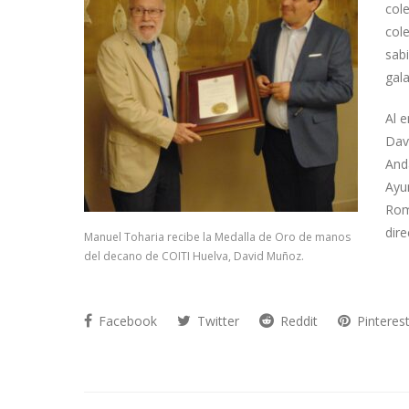
col
col
sab
gal
Al 
Dav
And
Ayu
Rom
dire
Manuel Toharia recibe la Medalla de Oro de manos
del decano de COITI Huelva, David Muñoz.
Facebook
Twitter
Reddit
Pinteres