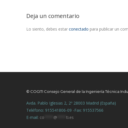
Deja un comentario
Lo siento, debes estar
conectado
para publicar un com
© COGITI Consejo General de la Ingeniería Técnica Indu
Avda. Pablo Iglesias 2, 2º 28003 Madrid (España)
Teléfono: 915541806-09 -Fax: 915537566
E-mail:
co
****
@
****
ti.es