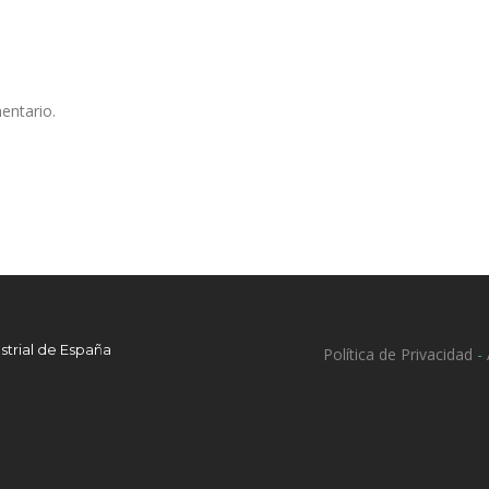
entario.
strial de España
Política de Privacidad
-