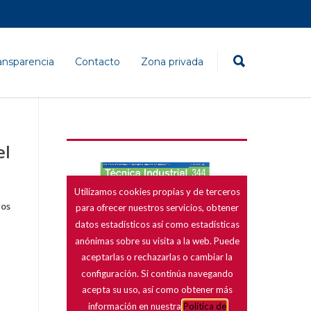
ansparencia
Contacto
Zona privada
el
ros