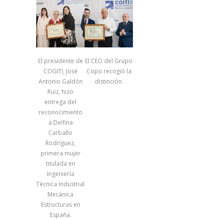
El presidente de
El CEO del Grupo
COGITI, José
Copo recogió la
Antonio Galdón
distinción.
Ruiz, hizo
entrega del
reconocimiento
a Delfina
Carballo
Rodríguez,
primera mujer
titulada en
Ingeniería
Técnica Industrial
Mecánica
Estructuras en
España.