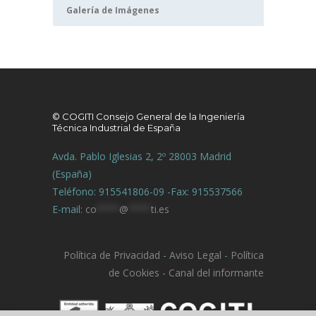
Galería de Imágenes
© COGITI Consejo General de la Ingeniería
Técnica Industrial de España
Avda. Pablo Iglesias 2, 2º 28003 Madrid
(España)
Teléfono: 915541806-09 -Fax: 915537566
E-mail:
co
****
@
****
ti.es
Política de Privacidad
-
Aviso Legal
-
Política
de Cookies
-
Canal del informante