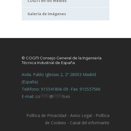
COGITI en los medios
Galería de Imágenes
© COGITI Consejo General de la Ingeniería
Técnica Industrial de España
Avda. Pablo Iglesias 2, 2º 28003 Madrid
(España)
Teléfono: 915541806-09 -Fax: 915537566
E-mail:
co
****
@
****
ti.es
Política de Privacidad
-
Aviso Legal
-
Política
de Cookies
-
Canal del informante