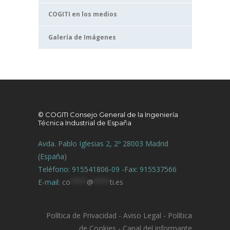
COGITI en los medios
Galería de Imágenes
© COGITI Consejo General de la Ingeniería
Técnica Industrial de España
Avda. Pablo Iglesias 2, 2º 28003 Madrid
(España)
Teléfono: 915541806-09 -Fax: 915537566
E-mail:
co
****
@
****
ti.es
Política de Privacidad
-
Aviso Legal
-
Política
de Cookies
-
Canal del informante