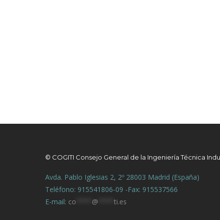
© COGITI Consejo General de la Ingeniería Técnica Indu
Avda. Pablo Iglesias 2, 2º 28003 Madrid (España)
Teléfono: 915541806-09 -Fax: 915537566
E-mail:
co
****
@
****
ti.es