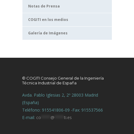
Notas de Prensa
COGITI en los medios
Galería de Imágenes
© COGITI Consejo General de la Ingeniería
Técnica Industrial de España
Avda. Pablo Iglesias 2, 2º 28003 Madrid
(España)
Teléfono: 915541806-09 -Fax: 915537566
E-mail:
co
****
@
****
ti.es