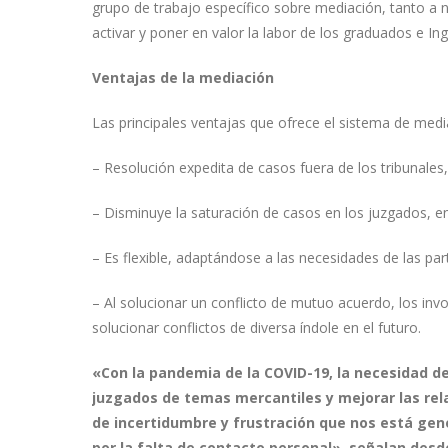
grupo de trabajo específico sobre mediación, tanto a niv
activar y poner en valor la labor de los graduados e In
Ventajas de la mediación
Las principales ventajas que ofrece el sistema de media
– Resolución expedita de casos fuera de los tribunales,
– Disminuye la saturación de casos en los juzgados, en
– Es flexible, adaptándose a las necesidades de las pa
– Al solucionar un conflicto de mutuo acuerdo, los in
solucionar conflictos de diversa índole en el futuro.
«Con la pandemia de la COVID-19, la necesidad d
juzgados de temas mercantiles y mejorar las rela
de incertidumbre y frustración que nos está gen
por la falta de contacto personal», señalan desde