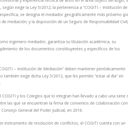
esional y experiencia técnica de años en el área objeto del litigio; a
según exige la Ley 5/2012; la pertenencia a “COGITI – Institución de
o específica, se designa el mediador geográficamente más próximo (p
a de mediación; y la disposición de un Seguro de Responsabilidad Civil
como ingeniero mediador, garantiza su titulación académica, su
plimiento de los documentos constituyentes y específicos de los
OGITI – Institución de Mediación” deben mantener periódicamente
también exige dicha Ley 5/2012, que les permite “estar al día” en
.
l COGITI y los Colegios que lo integran han llevado a cabo una serie 
tre las que se encuentran la firma de convenios de colaboración con
 Consejo General del Poder Judicial, en 2016.
e instrumento de resolución de conflictos, el COGITI cuenta con un