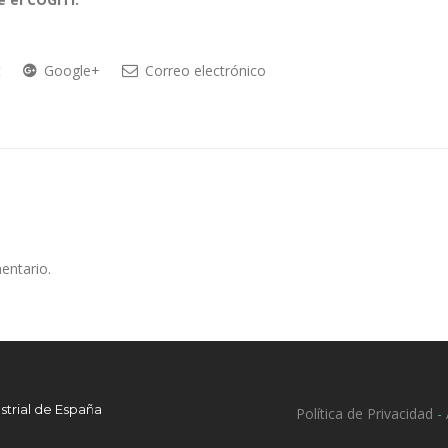
t
Google+
Correo electrónico
entario.
strial de España
Política de Privacidad
-