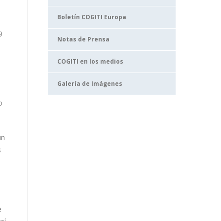
Boletín COGITI Europa
9
Notas de Prensa
COGITI en los medios
Galería de Imágenes
o
un
s
e