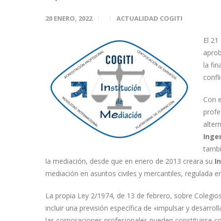
20 ENERO, 2022
ACTUALIDAD COGITI
El 21
aprob
la fi
confl
Con e
profe
alter
Inge
tamb
la mediación, desde que en enero de 2013 creara su
In
mediación en asuntos civiles y mercantiles, regulada en 
La propia Ley 2/1974, de 13 de febrero, sobre Colegio
incluir una previsión específica de «impulsar y desarr
las corporaciones profesionales pueden constituirse c