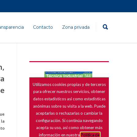
ansparencia
Contacto
Zona privada
n,
ra
de
que
 la
ito