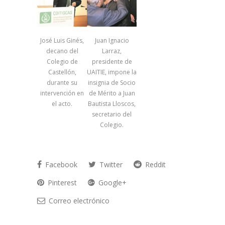
José Luis Ginés,
Juan Ignacio
decano del
Larraz,
Colegio de
presidente de
Castellón,
UAITIE, impone la
durante su
insignia de Socio
intervención en
de Mérito a Juan
el acto.
Bautista Lloscos,
secretario del
Colegio.
Facebook
Twitter
Reddit
Pinterest
Google+
Correo electrónico