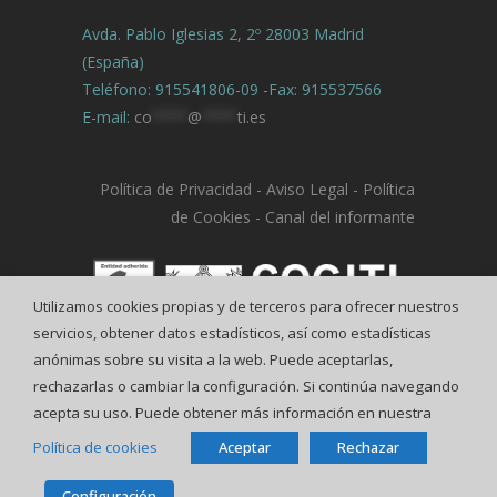
Avda. Pablo Iglesias 2, 2º 28003 Madrid
(España)
Teléfono: 915541806-09 -Fax: 915537566
E-mail:
co
****
@
****
ti.es
Política de Privacidad
-
Aviso Legal
-
Política
de Cookies
-
Canal del informante
Utilizamos cookies propias y de terceros para ofrecer nuestros
servicios, obtener datos estadísticos, así como estadísticas
anónimas sobre su visita a la web. Puede aceptarlas,
rechazarlas o cambiar la configuración. Si continúa navegando
acepta su uso. Puede obtener más información en nuestra
Política de cookies
Aceptar
Rechazar
© COGITI
Configuración