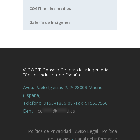
COGITI en los medios
Galería de Imágenes
© COGITI Consejo General de la Ingeniería
Técnica Industrial de España
Avda. Pablo Iglesias 2, 2º 28003 Madrid
(España)
Teléfono: 915541806-09 -Fax: 915537566
E-mail:
co
****
@
****
ti.es
Política de Privacidad
-
Aviso Legal
-
Política
de Cookies
-
Canal del informante