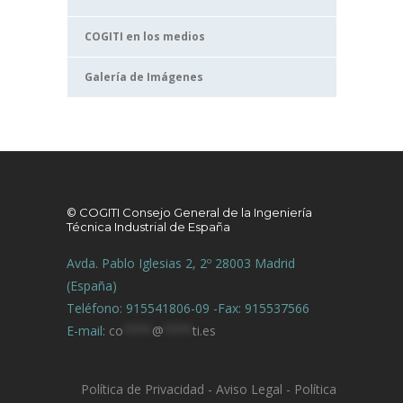
COGITI en los medios
Galería de Imágenes
© COGITI Consejo General de la Ingeniería
Técnica Industrial de España
Avda. Pablo Iglesias 2, 2º 28003 Madrid
(España)
Teléfono: 915541806-09 -Fax: 915537566
E-mail:
co
****
@
****
ti.es
Política de Privacidad
-
Aviso Legal
-
Política