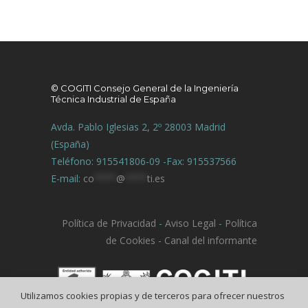
© COGITI Consejo General de la Ingeniería
Técnica Industrial de España
Avda. Pablo Iglesias 2, 2º 28003 Madrid
(España)
Teléfono: 915541806-09 -Fax: 915537566
E-mail:
co
****
@
****
ti.es
Política de Privacidad
-
Aviso Legal
-
Política
de Cookies
-
Canal del informante
Utilizamos cookies propias y de terceros para ofrecer nuestros