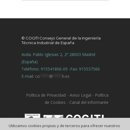
© COGITI Consejo General de la Ingeniería
Técnica Industrial de España
Avda. Pablo Iglesias 2, 2º 28003 Madrid
(España)
Teléfono: 915541806-09 -Fax: 915537566
E-mail:
co
****
@
****
ti.es
Política de Privacidad
-
Aviso Legal
-
Política
de Cookies
-
Canal del informante
Utilizamos cookies propias y de terceros para ofrecer nuestros