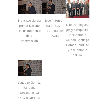
Francisco García,
José Antonio
Julio Domínguez,
primer Decano,
Galón Ruiz,
Jorge Cerqueiro,
en un momento
Presidente del
José Antonio
de su
COGITI.
Galdón, Santiago
intervención.
Gómez-Randulfe
y José Antonio
del Río.
Santiago Gómez-
Randufle,
Decano actual
COGITI Ourense.