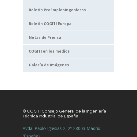
Boletín ProEmpleoIngenieros
Boletín COGITI Europa
Notas de Prensa
COGITI en los medios
Galería de Imágenes
© COGITI Consejo General de la Ingeniería
Técnica Industrial de España
Avda. Pablo Iglesias 2, 2º 28003 Madrid
(España)