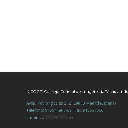
© COGITI Consejo General de la Ingeniería Técnica Indu
Avda. Pablo Iglesias 2, 2º 28003 Madrid (España)
Teléfono: 915541806-09 -Fax: 915537566
E-mail:
co
****
@
****
ti.es