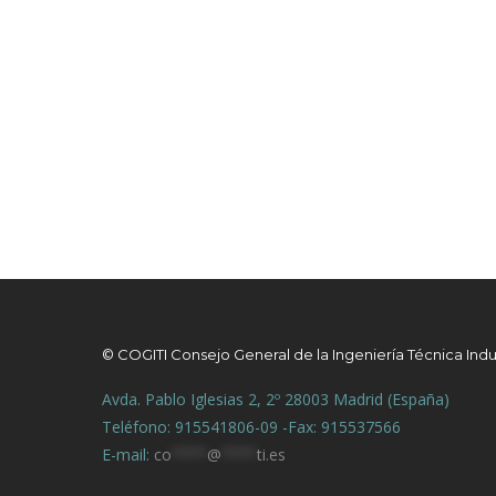
© COGITI Consejo General de la Ingeniería Técnica Indu
Avda. Pablo Iglesias 2, 2º 28003 Madrid (España)
Teléfono: 915541806-09 -Fax: 915537566
E-mail:
co
****
@
****
ti.es