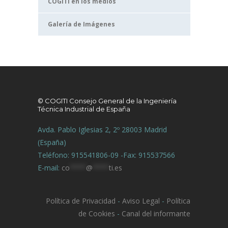
COGITI en los medios
Galería de Imágenes
© COGITI Consejo General de la Ingeniería
Técnica Industrial de España
Avda. Pablo Iglesias 2, 2º 28003 Madrid
(España)
Teléfono: 915541806-09 -Fax: 915537566
E-mail:
co
****
@
****
ti.es
Política de Privacidad
-
Aviso Legal
-
Política
de Cookies
-
Canal del informante