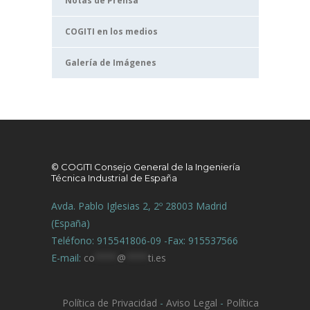
Notas de Prensa
COGITI en los medios
Galería de Imágenes
© COGITI Consejo General de la Ingeniería
Técnica Industrial de España
Avda. Pablo Iglesias 2, 2º 28003 Madrid
(España)
Teléfono: 915541806-09 -Fax: 915537566
E-mail:
co
****
@
****
ti.es
Política de Privacidad
-
Aviso Legal
-
Política