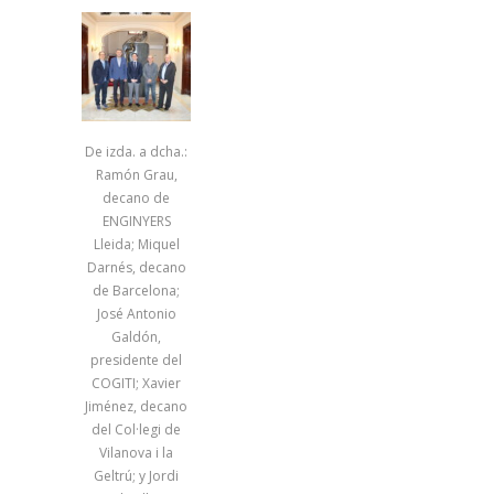
De izda. a dcha.:
Ramón Grau,
decano de
ENGINYERS
Lleida; Miquel
Darnés, decano
de Barcelona;
José Antonio
Galdón,
presidente del
COGITI; Xavier
Jiménez, decano
del Col·legi de
Vilanova i la
Geltrú; y Jordi