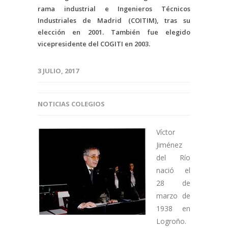
rama industrial e Ingenieros Técnicos
Industriales de Madrid (COITIM), tras su
elección en 2001. También fue elegido
vicepresidente del COGITI en 2003.
3 JULIO, 2017
NOTICIAS COLEGIOS
Víctor
Jiménez
del Río
nació el
28 de
marzo de
1938 en
Logroño.