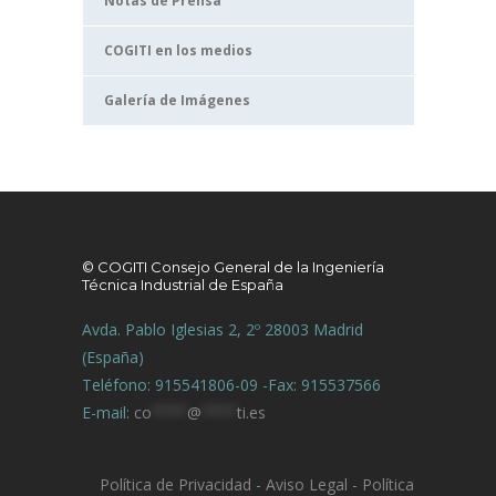
Notas de Prensa
COGITI en los medios
Galería de Imágenes
© COGITI Consejo General de la Ingeniería
Técnica Industrial de España
Avda. Pablo Iglesias 2, 2º 28003 Madrid
(España)
Teléfono: 915541806-09 -Fax: 915537566
E-mail:
co
****
@
****
ti.es
Política de Privacidad
-
Aviso Legal
-
Política