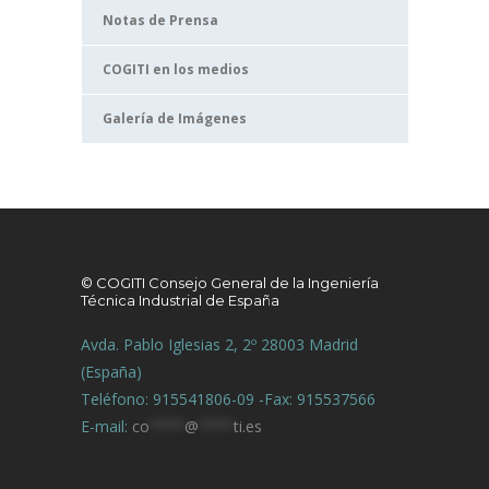
Notas de Prensa
COGITI en los medios
Galería de Imágenes
© COGITI Consejo General de la Ingeniería
Técnica Industrial de España
Avda. Pablo Iglesias 2, 2º 28003 Madrid
(España)
Teléfono: 915541806-09 -Fax: 915537566
E-mail:
co
****
@
****
ti.es