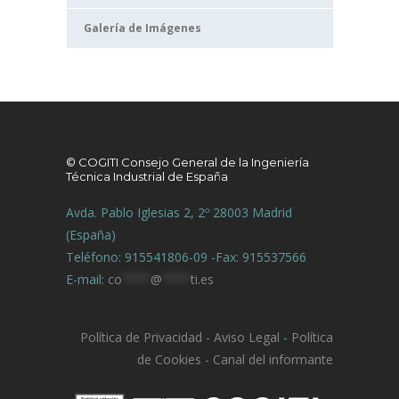
Galería de Imágenes
© COGITI Consejo General de la Ingeniería
Técnica Industrial de España
Avda. Pablo Iglesias 2, 2º 28003 Madrid
(España)
Teléfono: 915541806-09 -Fax: 915537566
E-mail:
co
****
@
****
ti.es
Política de Privacidad
-
Aviso Legal
-
Política
de Cookies
-
Canal del informante