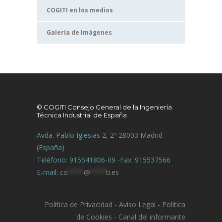
COGITI en los medios
Galería de Imágenes
© COGITI Consejo General de la Ingeniería
Técnica Industrial de España
Avda. Pablo Iglesias 2, 2º 28003 Madrid
(España)
Teléfono: 915541806-09 -Fax: 915537566
E-mail:
co
****
@
****
ti.es
Política de Privacidad
-
Aviso Legal
-
Política
de Cookies
-
Canal del informante