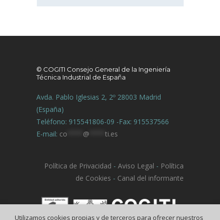
© COGITI Consejo General de la Ingeniería
Técnica Industrial de España
Avda. Pablo Iglesias 2, 2º 28003 Madrid
(España)
Teléfono: 915541806-09 -Fax: 915537566
E-mail:
co
****
@
****
ti.es
Política de Privacidad
-
Aviso Legal
-
Política
de Cookies
-
Canal del informante
Utilizamos cookies propias y de terceros para ofrecer nuestros