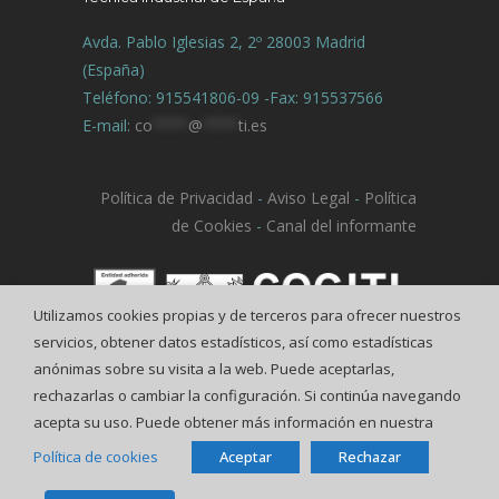
Avda. Pablo Iglesias 2, 2º 28003 Madrid
(España)
Teléfono: 915541806-09 -Fax: 915537566
E-mail:
co
****
@
****
ti.es
Política de Privacidad
-
Aviso Legal
-
Política
de Cookies
-
Canal del informante
Utilizamos cookies propias y de terceros para ofrecer nuestros
servicios, obtener datos estadísticos, así como estadísticas
anónimas sobre su visita a la web. Puede aceptarlas,
rechazarlas o cambiar la configuración. Si continúa navegando
acepta su uso. Puede obtener más información en nuestra
Política de cookies
Aceptar
Rechazar
© COGITI