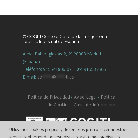
© COGITI Consejo General de la Ingeniería
Técnica Industrial de España
Avda. Pablo Iglesias 2, 2º 28003 Madrid
(España)
Teléfono: 915541806-09 -Fax: 915537566
E-mail:
co
****
@
****
ti.es
Política de Privacidad
-
Aviso Legal
-
Política
de Cookies
-
Canal del informante
Utilizamos cookies propias y de terceros para ofrecer nuestros
servicios, obtener datos estadísticos, así como estadísticas