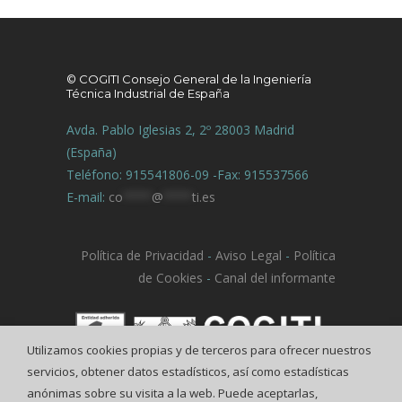
© COGITI Consejo General de la Ingeniería
Técnica Industrial de España
Avda. Pablo Iglesias 2, 2º 28003 Madrid
(España)
Teléfono: 915541806-09 -Fax: 915537566
E-mail:
co
****
@
****
ti.es
Política de Privacidad
-
Aviso Legal
-
Política
de Cookies
-
Canal del informante
Utilizamos cookies propias y de terceros para ofrecer nuestros
servicios, obtener datos estadísticos, así como estadísticas
anónimas sobre su visita a la web. Puede aceptarlas,