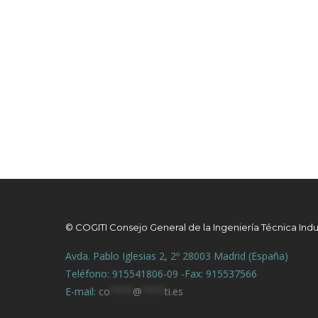
© COGITI Consejo General de la Ingeniería Técnica Indu
Avda. Pablo Iglesias 2, 2º 28003 Madrid (España)
Teléfono: 915541806-09 -Fax: 915537566
E-mail:
co
****
@
****
ti.es