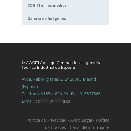
COGITI en los medios
Galería de Imágenes
© COGITI Consejo General de la Ingeniería
Técnica Industrial de España
Avda. Pablo Iglesias 2, 2º 28003 Madrid
(España)
Teléfono: 915541806-09 -Fax: 915537566
E-mail:
co
****
@
****
ti.es
Política de Privacidad
-
Aviso Legal
-
Política
de Cookies
-
Canal del informante