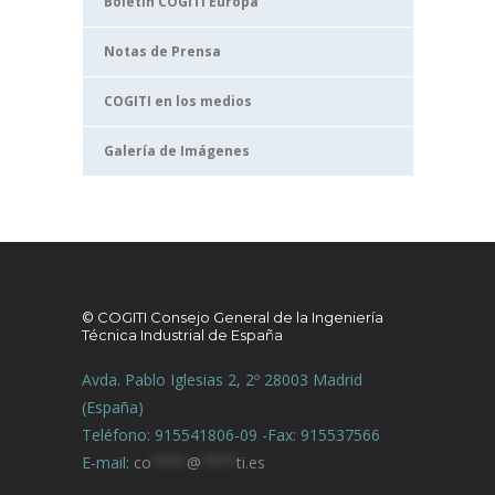
Boletín COGITI Europa
Notas de Prensa
COGITI en los medios
Galería de Imágenes
© COGITI Consejo General de la Ingeniería
Técnica Industrial de España
Avda. Pablo Iglesias 2, 2º 28003 Madrid
(España)
Teléfono: 915541806-09 -Fax: 915537566
E-mail:
co
****
@
****
ti.es