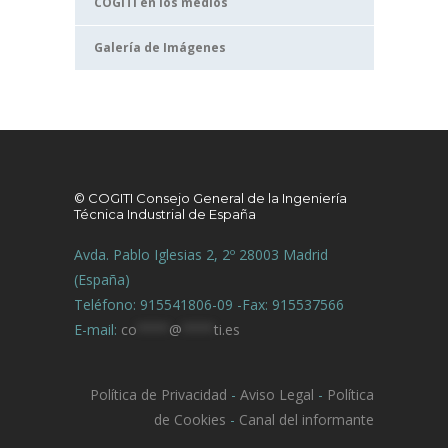
COGITI en los medios
Galería de Imágenes
© COGITI Consejo General de la Ingeniería
Técnica Industrial de España
Avda. Pablo Iglesias 2, 2º 28003 Madrid
(España)
Teléfono: 915541806-09 -Fax: 915537566
E-mail:
co
****
@
****
ti.es
Política de Privacidad
-
Aviso Legal
-
Política
de Cookies
-
Canal del informante