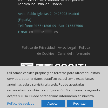
Técnica Industrial de España
Avda. Pablo Iglesias 2, 2º 28003 Madrid
(España)
Teléfono: 915541806-09 -Fax: 915537566
E-mail:
co
****
@
****
ti.es
Política de Privacidad
-
Aviso Legal
-
Política
de Cookies
-
Canal del informante
Utilizamos cookies propias y de terceros para ofrecer nuestros
servicios, obtener datos estadísticos, así como estadísticas
anónimas sobre su visita a la web. Puede aceptarlas,
rechazarlas o cambiar la configuración. Si continúa navegando
acepta su uso. Puede obtener más información en nuestra
Política de cookies
Aceptar
Rechazar
© COGITI