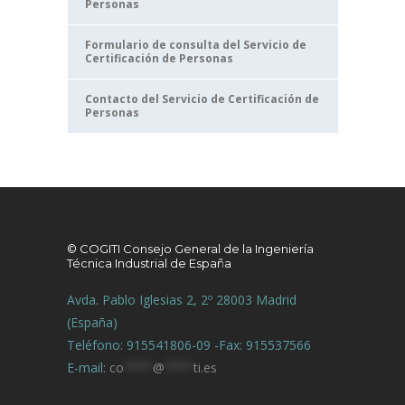
Personas
Formulario de consulta del Servicio de
Certificación de Personas
Contacto del Servicio de Certificación de
Personas
© COGITI Consejo General de la Ingeniería
Técnica Industrial de España
Avda. Pablo Iglesias 2, 2º 28003 Madrid
(España)
Teléfono: 915541806-09 -Fax: 915537566
E-mail:
co
****
@
****
ti.es